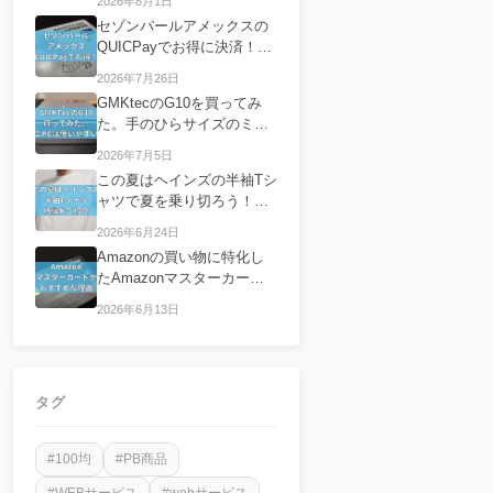
2026年8月1日
セゾンパールアメックスの
QUICPayでお得に決済！特
徴についてご紹介
2026年7月26日
GMKtecのG10を買ってみ
た。手のひらサイズのミニ
PCは使いやすい？
2026年7月5日
この夏はヘインズの半袖Tシ
ャツで夏を乗り切ろう！特
徴をご紹介
2026年6月24日
Amazonの買い物に特化し
たAmazonマスターカード
が使いやすくおすすめな理
2026年6月13日
由
タグ
#100均
#PB商品