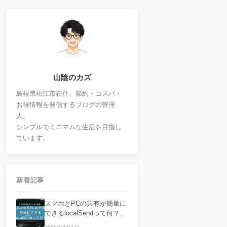
山陰のカズ
島根県松江市在住。節約・コスパ・
お得情報を発信するブログの管理
人。
シンプルでミニマムな生活を目指し
ています。
新着記事
スマホとPCの共有が簡単に
できるlocalSendって何？フ
ァイルの共有におすすめ！