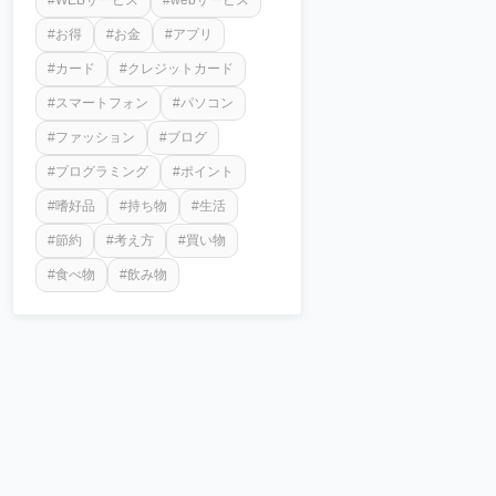
#WEBサービス
#webサービス
#お得
#お金
#アプリ
#カード
#クレジットカード
#スマートフォン
#パソコン
#ファッション
#ブログ
#プログラミング
#ポイント
#嗜好品
#持ち物
#生活
#節約
#考え方
#買い物
#食べ物
#飲み物