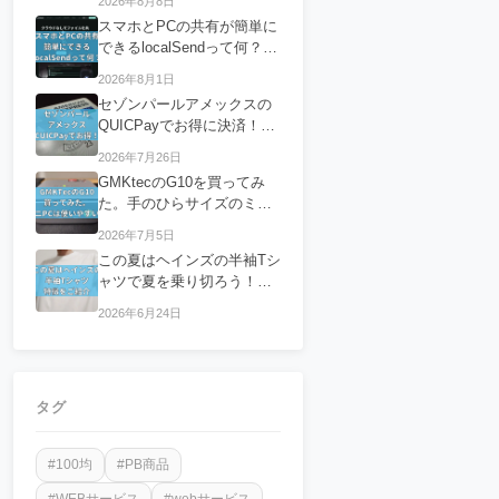
2026年8月8日
スマホとPCの共有が簡単に
できるlocalSendって何？フ
ァイルの共有におすすめ！
2026年8月1日
セゾンパールアメックスの
QUICPayでお得に決済！特
徴についてご紹介
2026年7月26日
GMKtecのG10を買ってみ
た。手のひらサイズのミニ
PCは使いやすい？
2026年7月5日
この夏はヘインズの半袖Tシ
ャツで夏を乗り切ろう！特
徴をご紹介
2026年6月24日
タグ
#100均
#PB商品