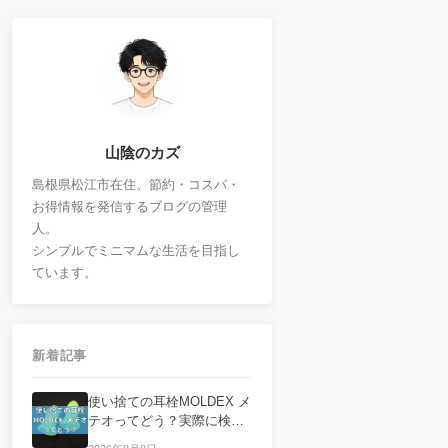
山陰のカズ
島根県松江市在住。節約・コスパ・
お得情報を発信するブログの管理
人。
シンプルでミニマムな生活を目指し
ています。
新着記事
使い捨ての耳栓MOLDEX メ
テオってどう？実際に検証
してみた