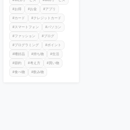
#WEBサービス
#webサービス
#お得
#お金
#アプリ
#カード
#クレジットカード
#スマートフォン
#パソコン
#ファッション
#ブログ
#プログラミング
#ポイント
#嗜好品
#持ち物
#生活
#節約
#考え方
#買い物
#食べ物
#飲み物