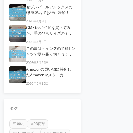
2026年8月1日
セゾンパールアメックスの
QUICPayでお得に決済！特
徴についてご紹介
2026年7月26日
GMKtecのG10を買ってみ
た。手のひらサイズのミニ
PCは使いやすい？
2026年7月5日
この夏はヘインズの半袖Tシ
ャツで夏を乗り切ろう！特
徴をご紹介
2026年6月24日
Amazonの買い物に特化し
たAmazonマスターカード
が使いやすくおすすめな理
2026年6月13日
由
タグ
#100均
#PB商品