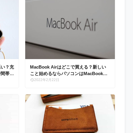
悪い？充
MacBook Airはどこで買える？新しい
時間帯を
こと始めるならパソコンはMacBook
Airで十分
2022年2月22日